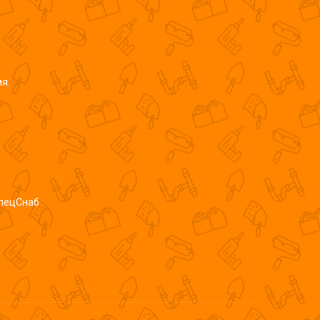
я.
СпецСнаб