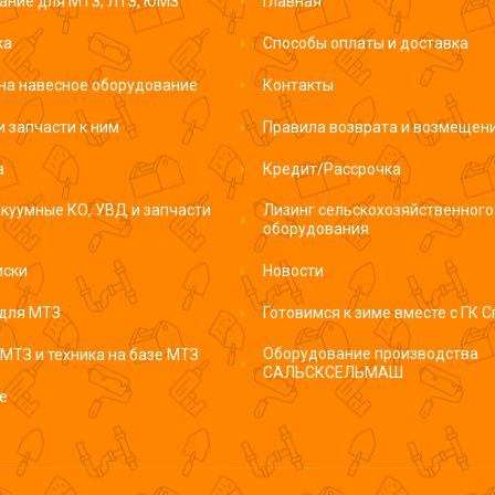
ание для МТЗ, ЛТЗ, ЮМЗ
Главная
ка
Способы оплаты и доставка
на навесное оборудование
Контакты
и запчасти к ним
Правила возврата и возмещени
а
Кредит/Рассрочка
куумные КО, УВД и запчасти
Лизинг сельскохозяйственного
оборудования
иски
Новости
 для МТЗ
Готовимся к зиме вместе с ГК 
Оборудование производства
МТЗ и техника на базе МТЗ
САЛЬСКСЕЛЬМАШ
е