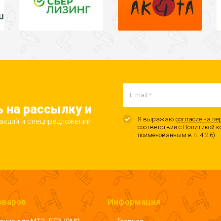
 на рассылку и
Я выражаю
согласие на пе
 акций и спецпредложений
соответствии с
Политикой к
поименованным в п. 4.2.6)
оваров
Информация