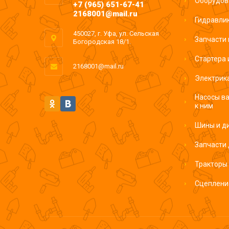
Оборудов
+7 (965) 651-67-41
2168001@mail.ru
Гидравли
450027, г. Уфа, ул. Сельская
Запчасти 
Богородская 18/1.
Стартера 
2168001@mail.ru
Электрик
Насосы ва
к ним
Шины и д
Запчасти
Тракторы 
Сцеплени