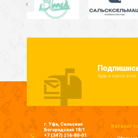
Подпишись
будь в курсе всех
г. Уфа, Сельская
Каталог т
Богородская 18/1
+7 (347) 216-80-01