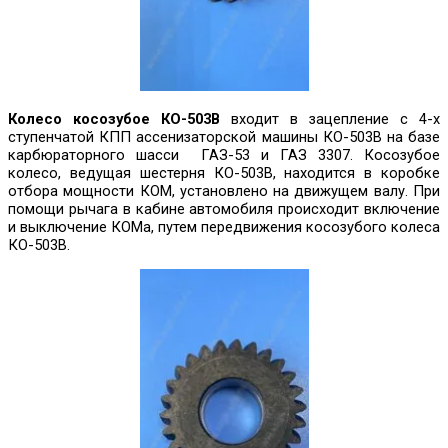
Колесо косозубое КО-503В
входит в зацепление с 4-х
ступенчатой КПП ассенизаторской машины КО-503В на базе
карбюраторного шасси ГАЗ-53 и ГАЗ 3307. Косозубое
колесо, ведущая шестерня КО-503В, находится в коробке
отбора мощности КОМ, установлено на движущем валу. При
помощи рычага в кабине автомобиля происходит включение
и выключение КОМа, путем передвижения косозубого колеса
КО-503В.