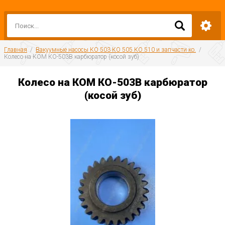
Главная
  /  
Вакуумные насосы КО 503 КО 505 КО 510 и запчасти ко.
  /  
Колесо на КОМ КО-503В карбюратор (косой зуб)
Колесо на КОМ КО-503В карбюратор
(косой зуб)