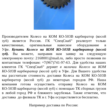
Производителем Колесо на КОМ КО-503В карбюратор (косой
зуб)
является Россия. ГК "СпецСнаб" реализует только
качественные, оригинальные навесное оборудование в
Уфе.
Купить Колесо на КОМ КО-503В карбюратор (косой
зуб)
.
Вы можете, направив нам заявку на следующую
электронную почту: 2168001@mail.ru, либо просто позвонив по
контактным телефонам: +7(967)741-97-63. Для удобства наших
клиентов ГК "СпецСнаб" держит
в наличии Колесо на КОМ
КО-503В карбюратор (косой зуб)
в Уфе. Для Вашего удобства
мы рассчитали стоимость доставки Колеса на КОМ КО-503В
карбюратор (косой зуб) до некоторых городов РФ. Наша
компания готова осуществить отправку Колесо на КОМ
КО-503В карбюратор (косой зуб)
с помощью ТК сборных грузов
в любой город РФ и ближнего зарубежья. Также отметим
,
что
доставка
до филиала ТК в г. Уфа осуществляется бесплатно.
Например доставка по России: