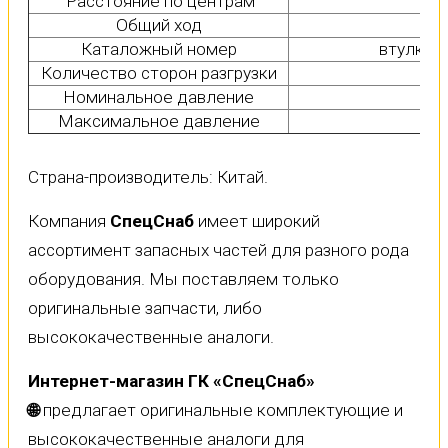
Расстояние по центрам
6
Общий ход
3
Каталожный номер
втулка 
Количество сторон разгрузки
Номинальное давление
16
Максимальное давление
20
Страна-производитель: Китай.
Компания
СпецСнаб
имеет широкий
ассортимент запасных частей для разного рода
оборудования. Мы поставляем только
оригинальные запчасти, либо
высококачественные аналоги.
Интернет-магазин ГК «СпецСнаб»
🌐
предлагает оригинальные комплектующие и
высококачественные аналоги для