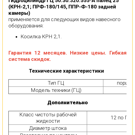
Гидроцилиндр ГЦ 50.30.320.555*А палец 25
(КРН-2,1; ПРФ-180/145, ППР-Ф-180 задней
камеры)
применяется для следующих видов навесного
оборудования:
Косилка КРН 2,1.
Гарантия 12 месяцев.
Низкие цены.
Гибкая
система скидок.
Технические характеристики
Тип ГЦ
поршне
Модель техники (ГЦ)
Дополнительно
Класс чистоты рабочей
12 по ГОС
жидкости
Диаметр штока
30